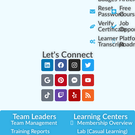
Reset
Free
Password
Cours
Verify
Job
Certificate
Oppor
Learner
Platf
Transcript
Road
Let's Connect
Team Leaders
Learning Centers
Team Management
Membership Overview
Training Reports
Lab (Casual Learning)