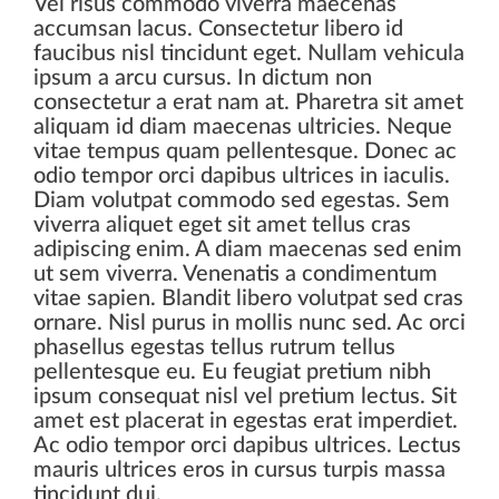
Vel risus commodo viverra maecenas
accumsan lacus. Consectetur libero id
faucibus nisl tincidunt eget. Nullam vehicula
ipsum a arcu cursus. In dictum non
consectetur a erat nam at. Pharetra sit amet
aliquam id diam maecenas ultricies. Neque
vitae tempus quam pellentesque. Donec ac
odio tempor orci dapibus ultrices in iaculis.
Diam volutpat commodo sed egestas. Sem
viverra aliquet eget sit amet tellus cras
adipiscing enim. A diam maecenas sed enim
ut sem viverra. Venenatis a condimentum
vitae sapien. Blandit libero volutpat sed cras
ornare. Nisl purus in mollis nunc sed. Ac orci
phasellus egestas tellus rutrum tellus
pellentesque eu. Eu feugiat pretium nibh
ipsum consequat nisl vel pretium lectus. Sit
amet est placerat in egestas erat imperdiet.
Ac odio tempor orci dapibus ultrices. Lectus
mauris ultrices eros in cursus turpis massa
tincidunt dui.