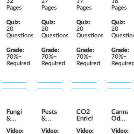
32
27
17
16
Pages
Pages
Pages
Pages
Quiz:
Quiz:
Quiz:
Quiz:
20
20
20
20
Questions
Questions
Questions
Questio
Grade:
Grade:
Grade:
Grade:
70%+
70%+
70%+
70%+
Required
Required
Required
Require
Fungi
Pests
CO2
Cannab
&
&
Enrichment
Odor
Diseases
Predators
Control
Video:
Video:
Video:
Video: