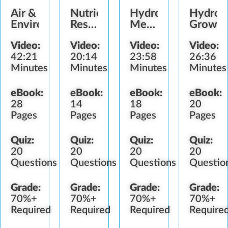
Air &
Nutrients,
Hydroponic
Hydrop
Environment
Reservoirs
Mediums,
Growin
&
pH &
Video:
Video:
Video:
Video:
Irrigation
Sterilization
42:21
20:14
23:58
26:36
Minutes
Minutes
Minutes
Minutes
eBook:
eBook:
eBook:
eBook:
28
14
18
20
Pages
Pages
Pages
Pages
Quiz:
Quiz:
Quiz:
Quiz:
20
20
20
20
Questions
Questions
Questions
Questio
Grade:
Grade:
Grade:
Grade:
70%+
70%+
70%+
70%+
Required
Required
Required
Require