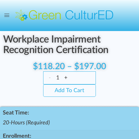
Workplace Impairment
Recognition Certification
$
118.20
–
$
197.00
-
+
Add To Cart
Seat Time:
20-Hours (Required)
Enrollment: