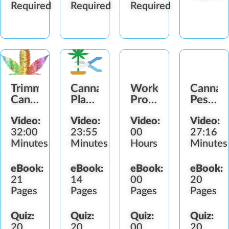
Required
Required
Required
Trimming
Cannabis
Worker
Cannab
Cannabis
Plant
Protection
Pestici
Buds
Drying
Standard
Worker
Video:
Video:
Video:
Video:
Guide
(WPS)
Protect
32:00
23:55
00
27:16
Minutes
Minutes
Hours
Minutes
eBook:
eBook:
eBook:
eBook:
21
14
00
20
Pages
Pages
Pages
Pages
Quiz:
Quiz:
Quiz:
Quiz:
20
20
00
20