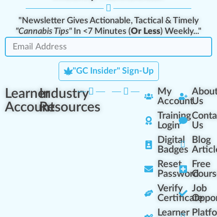
"Newsletter Gives Actionable, Tactical & Timely
"Cannabis Tips"
In <7 Minutes (
Or Less
) Weekly..."
"GC Insider" Sign-Up
Learner
Industry
My
Abou
Account
Us
Account
Resources
Training
Conta
Login
Us
Digital
Blog
Badges
Articl
Reset
Free
Password
Cours
Verify
Job
Certificate
Oppor
Learner
Platf