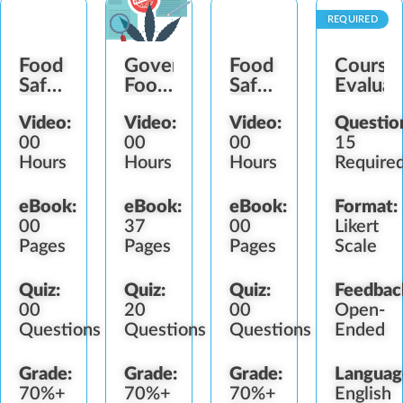
REQUIRED
Food
Government
Food
Course
Safety
Food
Safety
Evaluat
Plan
Safety
Plan
Video:
Video:
Video:
Questio
Establishment
Regulators
Maintenance
00
00
00
15
Hours
Hours
Hours
Require
eBook:
eBook:
eBook:
Format:
00
37
00
Likert
Pages
Pages
Pages
Scale
Quiz:
Quiz:
Quiz:
Feedbac
00
20
00
Open-
Questions
Questions
Questions
Ended
Grade:
Grade:
Grade:
Languag
70%+
70%+
70%+
English