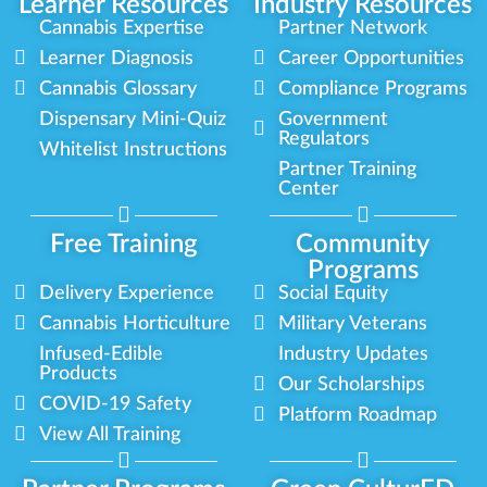
Learner Resources
Industry Resources
Cannabis Expertise
Partner Network
Learner Diagnosis
Career Opportunities
Cannabis Glossary
Compliance Programs
Dispensary Mini-Quiz
Government
Regulators
Whitelist Instructions
Partner Training
Center
Free Training
Community
Programs
Delivery Experience
Social Equity
Cannabis Horticulture
Military Veterans
Infused-Edible
Industry Updates
Products
Our Scholarships
COVID-19 Safety
Platform Roadmap
View All Training