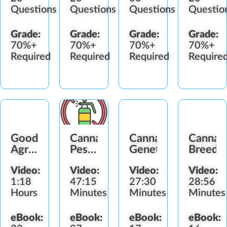
Questions
Questions
Questions
Questio
Grade:
Grade:
Grade:
Grade:
70%+
70%+
70%+
70%+
Required
Required
Required
Require
Good
Cannabis
Cannabis
Cannab
Agricultural
Pesticide
Genetics
Breedi
&
&
Video:
Video:
Video:
Video:
Collection
Fertilizer
1:18
47:15
27:30
28:56
Practices
Standards
Hours
Minutes
Minutes
Minutes
eBook:
eBook:
eBook:
eBook: